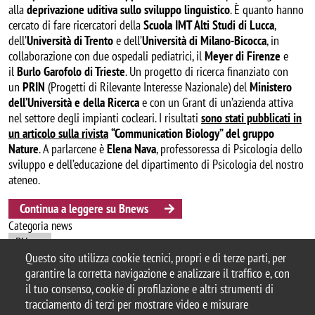
alla
deprivazione uditiva sullo sviluppo linguistico
. È quanto hanno
cercato di fare ricercatori della
Scuola IMT Alti Studi di Lucca
,
dell’
Università di Trento
e dell’
Università di Milano-Bicocca
, in
collaborazione con due ospedali pediatrici, il
Meyer di Firenze
e
il
Burlo Garofolo di Trieste
. Un progetto di ricerca finanziato con
un
PRIN
(Progetti di Rilevante Interesse Nazionale) del
Ministero
dell’Università e della Ricerca
e con un Grant di un’azienda attiva
nel settore degli impianti cocleari. I risultati
sono stati pubblicati in
un articolo sulla rivista
“Communication Biology” del gruppo
Nature
. A parlarcene è
Elena Nava
, professoressa di Psicologia dello
sviluppo e dell’educazione del dipartimento di Psicologia del nostro
ateneo.
Continua a leggere su Bnews
Categoria news
BNews
Questo sito utilizza cookie tecnici, propri e di terze parti, per
garantire la corretta navigazione e analizzare il traffico e, con
il tuo consenso, cookie di profilazione e altri strumenti di
tracciamento di terzi per mostrare video e misurare
© 2025 Università degli Studi di Milano-Bicocca