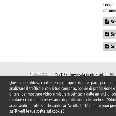
Congiunt
documen
Docume
Sch
Docume
Sch
Docume
Sch
© 2025 Università degli Studi di Mil
Piazza dell'Ateneo Nuovo, 1 - 20126,
Questo sito utilizza cookie tecnici, propri e di terze parti, per gara
Casella PEC:
ateneo.bicocca@pec.uni
analizzare il traffico e, con il tuo consenso, cookie di profilazione 
P.I. 12621570154 |
redazioneweb.ps
di terzi per mostrare video e misurare l'efficacia delle attività di 
rifiutare i cookie non necessari e di profilazione cliccando su “Rifiut
acconsentirne l’utilizzo cliccando su “Accetta tutti” oppure puoi per
Note legali
Privacy e cookie policy
Amministrazione tras
su “Rivedi le tue scelte sui cookie”.
Accessibilità
Area docenti
Statistiche di accesso
Rivedi 