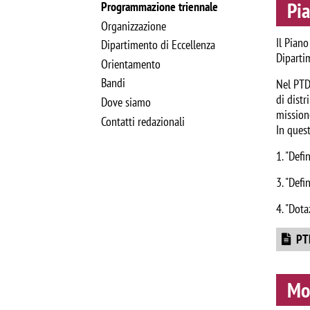
Pi
Programmazione triennale
Organizzazione
Il Piano
Dipartimento di Eccellenza
Dipartim
Orientamento
Bandi
Nel PTD 
di distr
Dove siamo
mission
Contatti redazionali
In ques
1. "Defi
3. "Defi
4. "Dota
Docume
PT
Mo