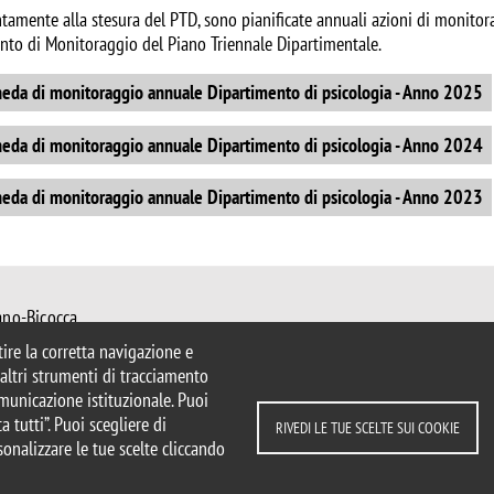
amente alla stesura del PTD, sono pianificate annuali azioni di monitorag
to di Monitoraggio del Piano Triennale Dipartimentale.
nt
eda di monitoraggio annuale Dipartimento di psicologia - Anno 2025
nt
eda di monitoraggio annuale Dipartimento di psicologia - Anno 2024
nt
eda di monitoraggio annuale Dipartimento di psicologia - Anno 2023
ano-Bicocca
 Milano
ntire la corretta navigazione e
mib.it
e altri strumenti di tracciamento
icologia@unimib.it
comunicazione istituzionale. Puoi
a tutti”. Puoi scegliere di
RIVEDI LE TUE SCELTE SUI COOKIE
sonalizzare le tue scelte cliccando
parente
Dichiarazione di accessibilità
le tue scelte sui cookie