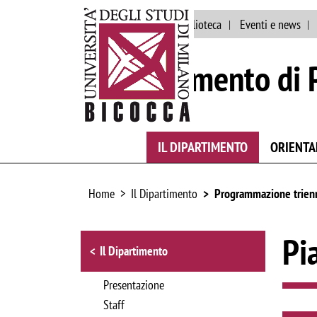
Ateneo
Staff
Biblioteca
Eventi e news
Dipartimento di 
IL DIPARTIMENTO
ORIENT
Home
Il Dipartimento
Programmazione trien
Browse the section
Pi
Il Dipartimento
Presentazione
Staff