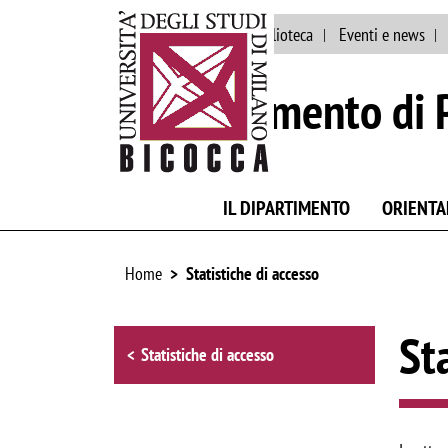
Ateneo
Staff
Biblioteca
Eventi e news
Dipartimento di 
IL DIPARTIMENTO
ORIENT
Home
Statistiche di accesso
Browse the section
St
Statistiche di accesso