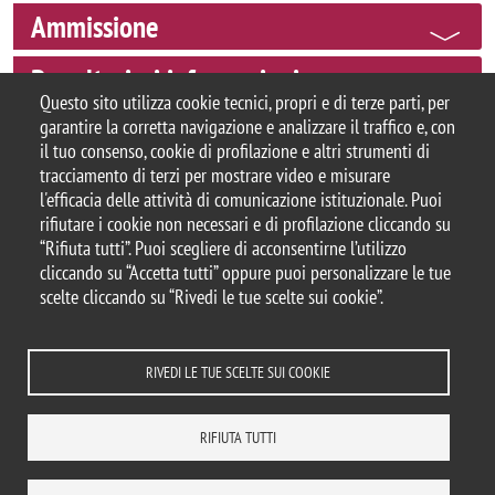
Ammissione
Per ulteriori informazioni
Questo sito utilizza cookie tecnici, propri e di terze parti, per
garantire la corretta navigazione e analizzare il traffico e, con
il tuo consenso, cookie di profilazione e altri strumenti di
tracciamento di terzi per mostrare video e misurare
© 2025 Università degli Studi di Milano-Bicocca
l'efficacia delle attività di comunicazione istituzionale. Puoi
Piazza dell'Ateneo Nuovo, 1 - 20126, Milano
rifiutare i cookie non necessari e di profilazione cliccando su
Casella PEC:
ateneo.bicocca@pec.unimib.it
“Rifiuta tutti”. Puoi scegliere di acconsentirne l’utilizzo
P.I. 12621570154
cliccando su “Accetta tutti” oppure puoi personalizzare le tue
|
redazioneweb.psicologia@unimib.it
scelte cliccando su “Rivedi le tue scelte sui cookie”.
RIVEDI LE TUE SCELTE SUI COOKIE
Note legali
Privacy e cookie policy
Amministrazione trasparente
Dichiarazione di accessibilità
Accessibilità
Area docenti
RIFIUTA TUTTI
Statistiche di accesso
Rivedi le tue scelte sui cookie