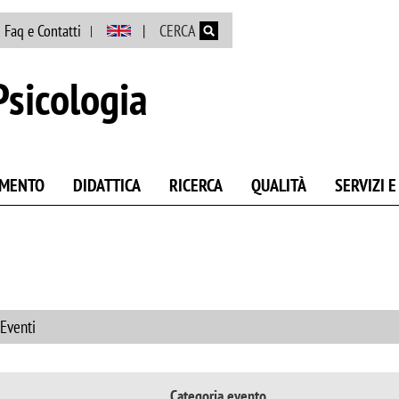
Salta al contenuto principale
Faq e Contatti
CERCA
Psicologia
AMENTO
DIDATTICA
RICERCA
QUALITÀ
SERVIZI 
 Eventi
Categoria evento