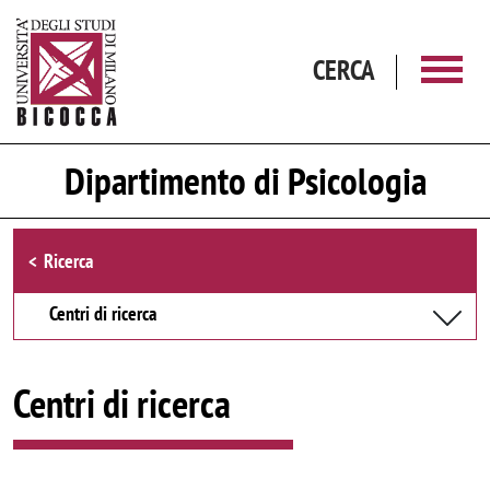
Salta al contenuto principale
CERCA
Dipartimento di Psicologia
Browse the section
Ricerca
Centri di ricerca
Centri di ricerca