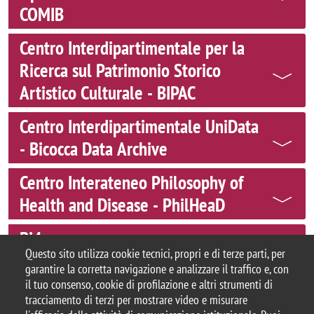
COMIB
Centro Interdipartimentale per la
Ricerca sul Patrimonio Storico
Artistico Culturale - BIPAC
Centro Interdipartimentale UniData
- Bicocca Data Archive
Centro Interateneo Philosophy of
Health and Disease - PhilHeaD
Bi4
Questo sito utilizza cookie tecnici, propri e di terze parti, per
garantire la corretta navigazione e analizzare il traffico e, con
il tuo consenso, cookie di profilazione e altri strumenti di
tracciamento di terzi per mostrare video e misurare
© 2025 Università degli Studi di Milano-Bicocca