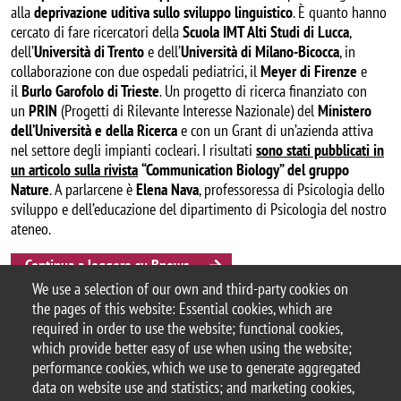
alla
deprivazione uditiva sullo sviluppo linguistico
. È quanto hanno
cercato di fare ricercatori della
Scuola IMT Alti Studi di Lucca
,
dell’
Università di Trento
e dell’
Università di Milano-Bicocca
, in
collaborazione con due ospedali pediatrici, il
Meyer di Firenze
e
il
Burlo Garofolo di Trieste
. Un progetto di ricerca finanziato con
un
PRIN
(Progetti di Rilevante Interesse Nazionale) del
Ministero
dell’Università e della Ricerca
e con un Grant di un’azienda attiva
nel settore degli impianti cocleari. I risultati
sono stati pubblicati in
un articolo sulla rivista
“Communication Biology” del gruppo
Nature
. A parlarcene è
Elena Nava
, professoressa di Psicologia dello
sviluppo e dell’educazione del dipartimento di Psicologia del nostro
ateneo.
Continua a leggere su Bnews
Categoria news
We use a selection of our own and third-party cookies on
BNews
the pages of this website: Essential cookies, which are
required in order to use the website; functional cookies,
which provide better easy of use when using the website;
performance cookies, which we use to generate aggregated
data on website use and statistics; and marketing cookies,
© 2025 University of Milano-Bicocca