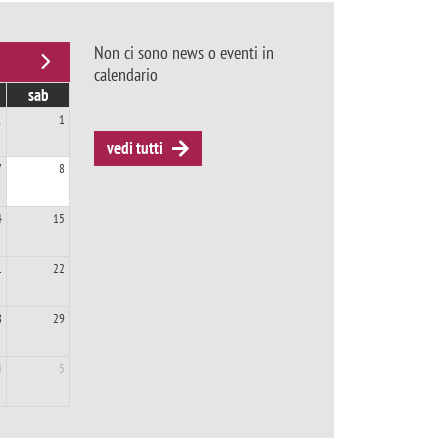
Non ci sono news o eventi in
calendario
sab
1
1
vedi tutti
7
8
4
15
1
22
8
29
4
5