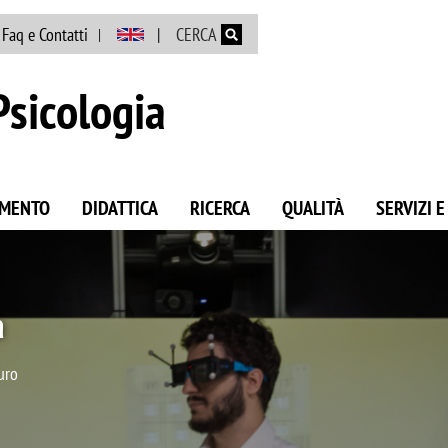
Salta al contenuto principale
Faq e Contatti
CERCA
Psicologia
AMENTO
DIDATTICA
RICERCA
QUALITÀ
SERVIZI 
Psicologia
dipartimento