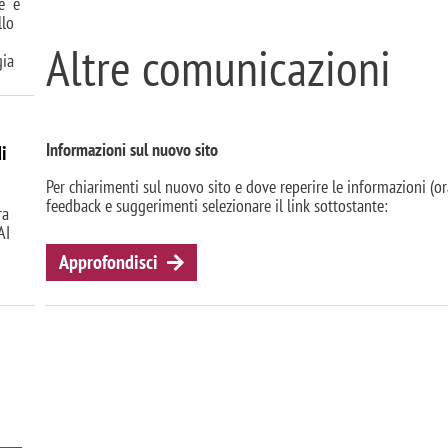
e" è
llo
Altre comunicazioni
gia
Informazioni sul nuovo sito
di
Per chiarimenti sul nuovo sito e dove reperire le informazioni (orar
feedback e suggerimenti selezionare il link sottostante:
ra
AI
Approfondisci