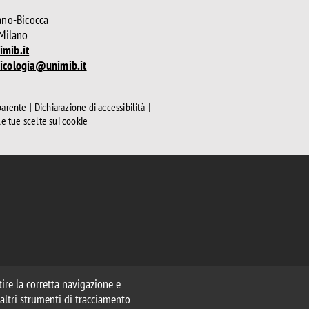
ano-Bicocca
 Milano
mib.it
icologia@unimib.it
parente
Dichiarazione di accessibilità
le tue scelte sui cookie
ntire la corretta navigazione e
e altri strumenti di tracciamento