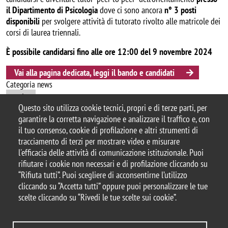
il Dipartimento di Psicologia
dove ci sono ancora
n° 3 posti
disponibili
per svolgere attività di tutorato rivolto alle matricole dei
corsi di laurea triennali.
È possibile candidarsi fino alle ore 12:00 del 9 novembre 2024
Vai alla pagina dedicata, leggi il bando e candidati
Categoria news
avviso
Questo sito utilizza cookie tecnici, propri e di terze parti, per
garantire la corretta navigazione e analizzare il traffico e, con
il tuo consenso, cookie di profilazione e altri strumenti di
tracciamento di terzi per mostrare video e misurare
© 2025 Università degli Studi di Milano-Bicocca
l'efficacia delle attività di comunicazione istituzionale. Puoi
Piazza dell'Ateneo Nuovo, 1 - 20126, Milano
rifiutare i cookie non necessari e di profilazione cliccando su
Casella PEC:
ateneo.bicocca@pec.unimib.it
“Rifiuta tutti”. Puoi scegliere di acconsentirne l’utilizzo
P.I. 12621570154
cliccando su “Accetta tutti” oppure puoi personalizzare le tue
|
redazioneweb.psicologia@unimib.it
scelte cliccando su “Rivedi le tue scelte sui cookie”.