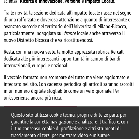
scienza:
Ricerca e Innovazione
,
Persone
e
Impatto Locale
.
Tra le novità, la sezione dedicata all’impatto locale nasce nel segno
di una rafforzata e doverosa attenzione a quanto di interessante e
avanzato succede nel territorio dell'Università di Milano-Bicocca,
particolarmente ingaggiata sul
fronte
locale anche attraverso il
nuovo Distretto Bicocca che va ricostituendosi.
Resta, con una nuova veste, la molto apprezzata rubrica Re-call
dedicata alle più interessanti opportunità in campo di bandi
internazionali, europei e nazionali.
Il vecchio formato non scompare del tutto ma viene aggiornato e
integrato nel sito. Con cadenza periodica gli articoli saranno raccolti
in un numero digitale sfogliabile come un vero giornale. Per
un'esperienza ancora più ricca.
Vai al sito Bicocca Research
Questo sito utilizza cookie tecnici, propri e di terze parti, per
garantire la corretta navigazione e analizzare il traffico e, con
il tuo consenso, cookie di profilazione e altri strumenti di
tracciamento di terzi per mostrare video e misurare
© 2025 Università degli Studi di Milano-Bicocca