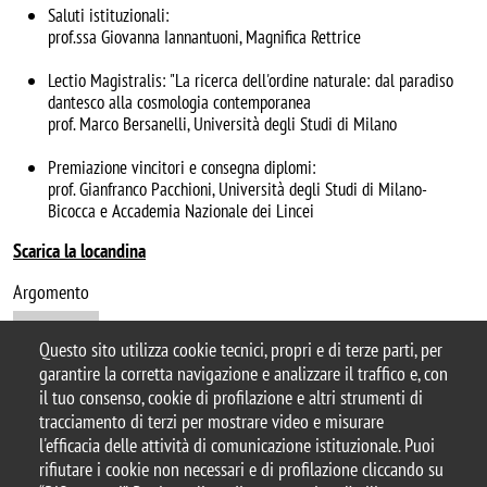
Saluti istituzionali:
prof.ssa Giovanna Iannantuoni, Magnifica Rettrice
Lectio Magistralis: "La ricerca dell'ordine naturale: dal paradiso
dantesco alla cosmologia contemporanea
prof. Marco Bersanelli, Università degli Studi di Milano
Premiazione vincitori e consegna diplomi:
prof. Gianfranco Pacchioni, Università degli Studi di Milano-
Bicocca e Accademia Nazionale dei Lincei
Scarica la locandina
Argomento
convegno
Questo sito utilizza cookie tecnici, propri e di terze parti, per
garantire la corretta navigazione e analizzare il traffico e, con
il tuo consenso, cookie di profilazione e altri strumenti di
tracciamento di terzi per mostrare video e misurare
© 2025 Università degli Studi di Milano-Bicocca
l'efficacia delle attività di comunicazione istituzionale. Puoi
Piazza dell'Ateneo Nuovo, 1 - 20126, Milano
rifiutare i cookie non necessari e di profilazione cliccando su
Casella PEC:
ateneo.bicocca@pec.unimib.it