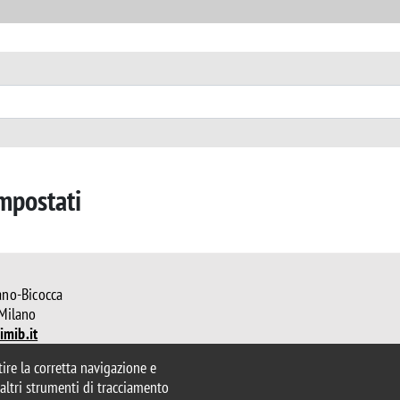
impostati
ano-Bicocca
 Milano
mib.it
icologia@unimib.it
ntire la corretta navigazione e
e altri strumenti di tracciamento