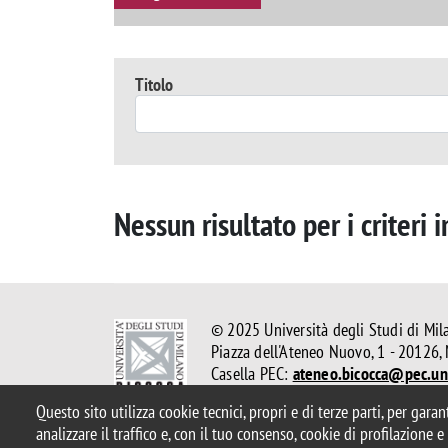
Titolo
Nessun risultato per i criteri 
© 2025 Università degli Studi di Mil
Piazza dell'Ateneo Nuovo, 1 - 20126,
Casella PEC:
ateneo.bicocca@pec.uni
P.I. 12621570154 |
redazioneweb.ps
Questo sito utilizza cookie tecnici, propri e di terze parti, per gara
analizzare il traffico e, con il tuo consenso, cookie di profilazione 