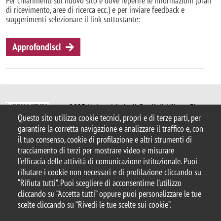
Per chiarimenti sul nuovo sito e dove reperire le informazioni (orari
di ricevimento, aree di ricerca ecc.) e per inviare feedback e
suggerimenti selezionare il link sottostante:
Approfondisci
© 2025 Università degli Studi di Milano-Bicocca
Questo sito utilizza cookie tecnici, propri e di terze parti, per
Piazza dell'Ateneo Nuovo, 1 - 20126, Milano
garantire la corretta navigazione e analizzare il traffico e, con
Casella PEC:
ateneo.bicocca@pec.unimib.it
il tuo consenso, cookie di profilazione e altri strumenti di
P.I. 12621570154
tracciamento di terzi per mostrare video e misurare
|
redazioneweb.psicologia@unimib.it
l'efficacia delle attività di comunicazione istituzionale. Puoi
rifiutare i cookie non necessari e di profilazione cliccando su
“Rifiuta tutti”. Puoi scegliere di acconsentirne l’utilizzo
cliccando su “Accetta tutti” oppure puoi personalizzare le tue
scelte cliccando su “Rivedi le tue scelte sui cookie”.
Note legali
Privacy e cookie policy
Amministrazione trasparente
Dichiarazione di accessibilità
Accessibilità
Area docenti