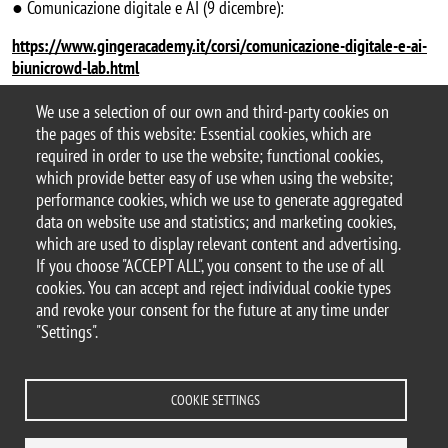
● Comunicazione digitale e AI (9 dicembre):
https://www.gingeracademy.it/corsi/comunicazione-digitale-e-ai-
biunicrowd-lab.html
Per informazioni scrivi a
biunicrowd@unimib.it
e visita il
We use a selection of our own and third-party cookies on
sito
www.unimib.it/biunicrowd
the pages of this website: Essential cookies, which are
required in order to use the website; functional cookies,
which provide better easy of use when using the website;
performance cookies, which we use to generate aggregated
data on website use and statistics; and marketing cookies,
© 2025 University of Milano-Bicocca
which are used to display relevant content and advertising.
Piazza dell'Ateneo Nuovo, 1 - 20126, Milan
If you choose "ACCEPT ALL", you consent to the use of all
PEC address:
ateneo.bicocca@pec.unimib.it
cookies. You can accept and reject individual cookie types
P.I. 12621570154 |
and revoke your consent for the future at any time under
redazioneweb.psicologia@unimib.it
"Settings".
COOKIE SETTINGS
Legal
Privacy and cookie policy
Transparency
Accessibility statement