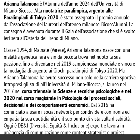
Arianna Talamona
è l’Alumna dell’anno 2024 dell’Università di
Milano-Bicocca. Alla
nuotatrice paralimpica, argento alle
Paralimpiadi di Tokyo 2020
, è stato assegnato il premio annuale
dall’associazione dei laureati dell’ateneo milanese, BicoccAlumni. La
consegna è avvenuta durante il Gala dell’associazione che si è svolto
ieri sera all’Osteria del Treno di Milano.
Classe 1994, di Malnate (Varese), Arianna Talamona nasce con una
malattia genetica rara e sin da piccola trova nel nuoto la sua
passione, fino a diventare nel 2019 campionessa mondiale e vincere
la medaglia di argento ai Giochi paralimpici di Tokyo 2020. Ma
Arianna Talamona ha avuto successo non solo nella carriera sportiva.
Intrapresi gli studi all’Università di Milano-Bicocca, si laurea nel
2017 nel
corso triennale in Scienze e tecniche psicologiche e nel
2020 nel corso magistrale in Psicologia dei processi sociali,
decisionali e dei comportamenti economici.
Dal 2016 ha
cominciato a usare i social network per condividere con ironia ed
empatia la sua quotidianità e il suo punto di vista sulla disabilità.
Oggi è DE&I (Diversità, Equità & Inclusione) expert e lavora in
un'agenzia di comunicazione come content strategist e project
leader per progetti di inclusione.