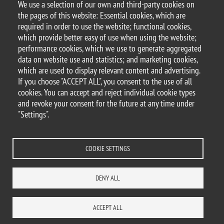
We use a selection of our own and third-party cookies on
the pages of this website: Essential cookies, which are
Per saperne di più, leggi il comunicato stampa
required in order to use the website; functional cookies,
which provide better easy of use when using the website;
performance cookies, which we use to generate aggregated
data on website use and statistics; and marketing cookies,
© 2025 University of Milano-Bicocca
which are used to display relevant content and advertising.
Piazza dell'Ateneo Nuovo, 1 - 20126, Milan
If you choose "ACCEPT ALL", you consent to the use of all
PEC address:
ateneo.bicocca@pec.unimib.it
cookies. You can accept and reject individual cookie types
P.I. 12621570154 |
and revoke your consent for the future at any time under
redazioneweb.psicologia@unimib.it
"Settings".
COOKIE SETTINGS
Legal
Privacy and cookie policy
Transparency
Accessibility statement
Accessibility
Area docenti
Statistiche di accesso
DENY ALL
Change your mind on cookies
CONTACTS
ACCEPT ALL