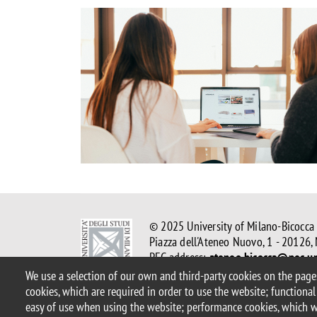
Image
© 2025 University of Milano-Bicocca
Piazza dell'Ateneo Nuovo, 1 - 20126,
PEC address:
ateneo.bicocca@pec.un
P.I. 12621570154 |
redazioneweb.ps
We use a selection of our own and third-party cookies on the pages
cookies, which are required in order to use the website; functional
easy of use when using the website; performance cookies, which 
Legal
Privacy and cookie policy
Transparency
Accessibi