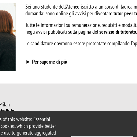
Sei uno studente dell'Ateneo iscritto a un corso di laurea 
domanda: sono online gli avvisi per diventare
tutor peer 
Tutte le informazioni su remunerazione, requisiti e modali
negli avvisi pubblicati sulla pagina del
servizio di tutorato
Le candidature dovranno essere presentate compilando l'
► Per saperne di più
 Milan
imib.it
icologia@unimib.it
 of this website: Essential
 cookies, which provide better
we use to generate aggregated
lity statement
Accessibility