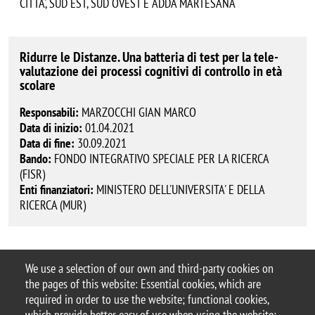
CITTA', SUD EST, SUD OVEST E ADDA MARTESANA
Ridurre le Distanze. Una batteria di test per la tele-
valutazione dei processi cognitivi di controllo in età
scolare
Responsabili:
MARZOCCHI GIAN MARCO
Data di inizio:
01.04.2021
Data di fine:
30.09.2021
Bando:
FONDO INTEGRATIVO SPECIALE PER LA RICERCA
(FISR)
Enti finanziatori:
MINISTERO DELL'UNIVERSITA' E DELLA
RICERCA (MUR)
Pagination
We use a selection of our own and third-party cookies on
Previous page
Next page
‹ precedente
Page 6
seguente ›
the pages of this website: Essential cookies, which are
required in order to use the website; functional cookies,
which provide better easy of use when using the website;