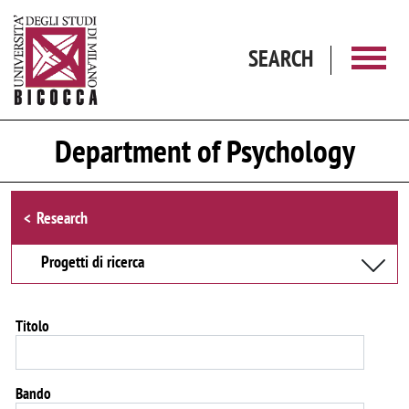
Skip to main content
SEARCH
Department of Psychology
Browse the section
Research
Progetti di ricerca
Titolo
Bando