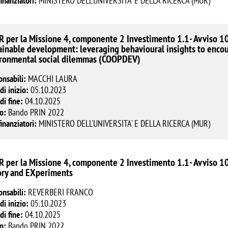
finanziatori:
MINISTERO DELL'UNIVERSITA' E DELLA RICERCA (MUR)
 per la Missione 4, componente 2 Investimento 1.1- Avviso 1
ainable development: leveraging behavioural insights to enco
ronmental social dilemmas (COOPDEV)
onsabili:
MACCHI LAURA
di inizio:
05.10.2023
di fine:
04.10.2025
o:
Bando PRIN 2022
finanziatori:
MINISTERO DELL'UNIVERSITA' E DELLA RICERCA (MUR)
 per la Missione 4, componente 2 Investimento 1.1- Avviso 1
ry and EXperiments
onsabili:
REVERBERI FRANCO
di inizio:
05.10.2023
di fine:
04.10.2025
o:
Bando PRIN 2022