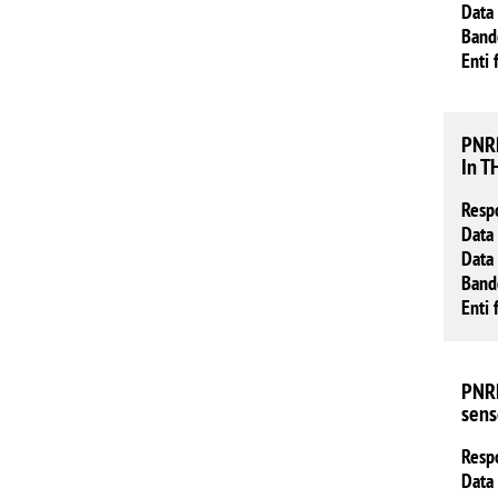
Data 
Band
Enti 
PNRR
In T
Resp
Data 
Data 
Band
Enti 
PNRR
sens
Resp
Data 