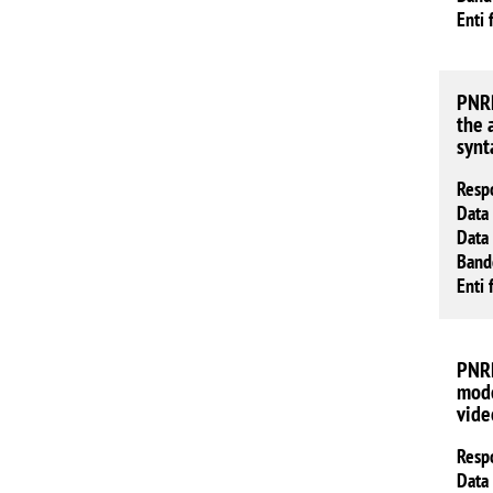
Enti 
PNRR
the 
synt
Resp
Data 
Data 
Band
Enti 
PNRR
mode
vide
Resp
Data 