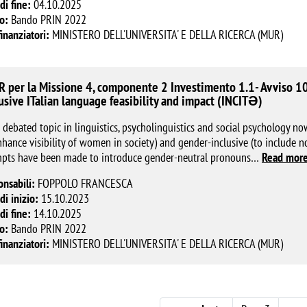
di fine:
04.10.2025
o:
Bando PRIN 2022
finanziatori:
MINISTERO DELL'UNIVERSITA' E DELLA RICERCA (MUR)
 per la Missione 4, componente 2 Investimento 1.1- Avviso 10
usive ITalian language feasibility and impact (INCITƏ)
 debated topic in linguistics, psycholinguistics and social psychology 
nhance visibility of women in society) and gender-inclusive (to include no
mpts have been made to introduce gender-neutral pronouns
…
Read mor
onsabili:
FOPPOLO FRANCESCA
di inizio:
15.10.2023
di fine:
14.10.2025
o:
Bando PRIN 2022
finanziatori:
MINISTERO DELL'UNIVERSITA' E DELLA RICERCA (MUR)
ation