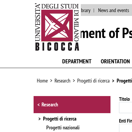
Main site
Staff
Library
News and events
Department of P
DEPARTMENT
ORIENTATION
Home
Research
Progetti di ricerca
Progetti
Browse the section
Titolo
Research
Progetti di ricerca
Enti Fi
Progetti nazionali