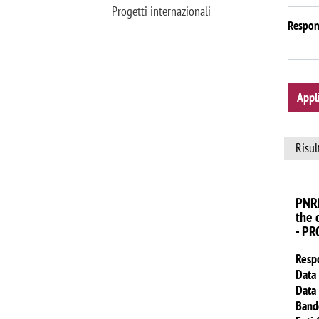
Progetti internazionali
Respon
Appl
Risul
PNRR
the 
- PR
Resp
Data 
Data 
Band