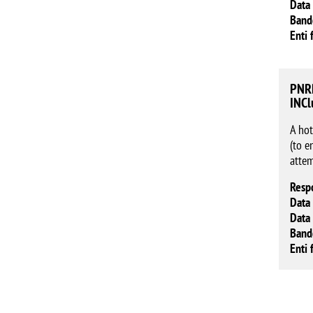
Data 
Band
Enti 
PNRR
INCl
A hot
(to e
atte
Resp
Data 
Data 
Band
Enti 
Pagin