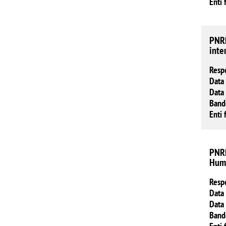
Enti 
PNRR
inte
Resp
Data 
Data 
Band
Enti 
PNRR
Huma
Resp
Data 
Data 
Band