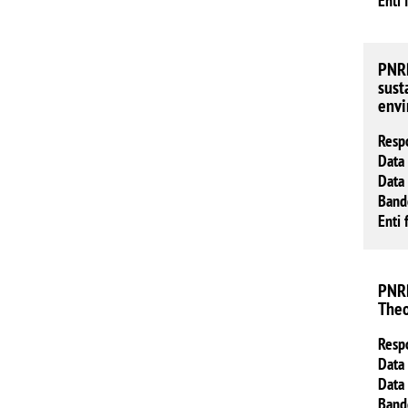
Enti 
PNRR
sust
envi
Resp
Data 
Data 
Band
Enti 
PNRR
Theo
Resp
Data 
Data 
Band