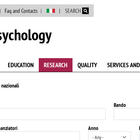
Skip to main content
Faq and Contacts
SEARCH
sychology
EDUCATION
RESEARCH
QUALITY
SERVICES AND
 nazionali
Bando
nanziatori
Anno