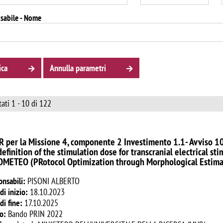
sabile - Nome
ica
Annulla parametri
tati 1 - 10 di 122
 per la Missione 4, componente 2 Investimento 1.1- Avviso 10
definition of the stimulation dose for transcranial electrical sti
OMETEO (PRotocol Optimization through Morphological Estimat
onsabili:
PISONI ALBERTO
di inizio:
18.10.2023
di fine:
17.10.2025
o:
Bando PRIN 2022