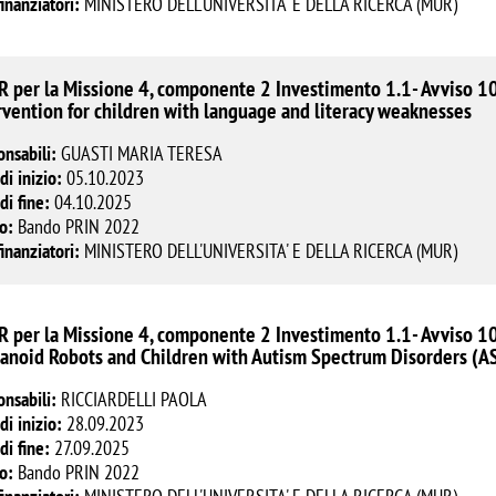
finanziatori:
MINISTERO DELL'UNIVERSITA' E DELLA RICERCA (MUR)
 per la Missione 4, componente 2 Investimento 1.1- Avviso 10
rvention for children with language and literacy weaknesses
onsabili:
GUASTI MARIA TERESA
di inizio:
05.10.2023
di fine:
04.10.2025
o:
Bando PRIN 2022
finanziatori:
MINISTERO DELL'UNIVERSITA' E DELLA RICERCA (MUR)
 per la Missione 4, componente 2 Investimento 1.1- Avviso 1
noid Robots and Children with Autism Spectrum Disorders (ASD
onsabili:
RICCIARDELLI PAOLA
di inizio:
28.09.2023
di fine:
27.09.2025
o:
Bando PRIN 2022